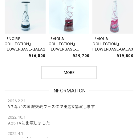
「NOIRE
「VIOLA
「VIOLA
COLLECTION」
COLLECTION」
COLLECTION」
FLOWERBASE-QALA2
FLOWERBASE-
FLOWERBASE-QALA3
SANNAT2
¥16,500
¥29,700
¥19,800
MORE
INFORMATION
2026.2.21
3.7 なかの国際交流フェスタで出店&講演します
2022.10.1
9.25 TVに出演しました
2022.4.1