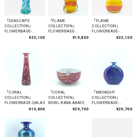
「SEASCAPE
「FLAME
「FLAME
COLLECTION」
COLLECTION」
COLLECTION」
FLOWERBASE-
FLOWERBASE-
FLOWERBASE-
SANNAT1
GHASRI1
CITADEL1
¥23,100
¥19,800
¥23,100
「CORAL
「CORAL
「MIDNIGHT
COLLECTION」
COLLECTION」
COLLECTION」
FLOWERBASE-QALA3
BOWL-RAMLABAY2
FLOWERBASE-
NADUR
¥19,800
¥29,700
¥29,700