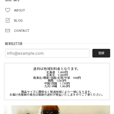
ABOUT
BLOG
CONTACT
NEWSLETTER
登録
送料は地域別料金となります。
北海道 1,460円
北東北 1,060円
南東北/関東/信越/北陸/中部 940円
関西 1,060円
中国/四国 1,190円
九州/沖縄 1,460円
商品サイズに関係なく発送地域により一律になります。
お届け先複数の場合は複数の送料が発生いたしますのでご了承ください。