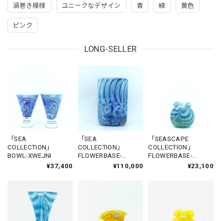
渦巻き模様
ユニークなデザイン
青
緑
黄色
ピンク
LONG-SELLER
「SEA
「SEA
「SEASCAPE
COLLECTION」
COLLECTION」
COLLECTION」
BOWL-XWEJNI
FLOWERBASE-
FLOWERBASE-
GGANTIJA5
CITADEL1
¥37,400
¥110,000
¥23,100