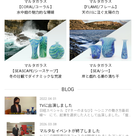
マルタガラス
マルタガラス
【CORAL/コーラル】
【FLAME/フレーム】
水中庭の魅力的な珊瑚
天の川に注ぐ太陽の力
マルタガラス
マルタガラス
【SEASCAPE/シースケープ】
【SEA/シー】
冬の壮観でダイナミックな荒波
岸と戯れる潮の満ち干
BLOG
2022.04.01
TVに出演しました
日経スペシャル【マネーのまなび】～シニアの働き方最前
線～ にて、起業を選択した人として出演しました。「崖
から飛び降りる気持ちで起業した」という発言箇所が使わ
れたのは私の破天荒起業を象徴していて嬉し...
2026.03.08
マルタなイベントが終了しました