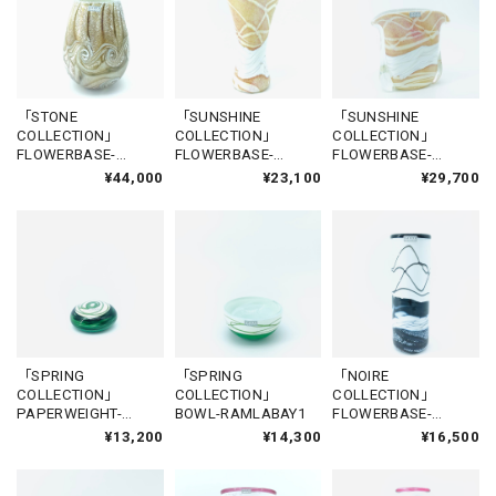
「STONE
「SUNSHINE
「SUNSHINE
COLLECTION」
COLLECTION」
COLLECTION」
FLOWERBASE-
FLOWERBASE-
FLOWERBASE-
XLENDI
SANNAT1
GHASRI2
¥44,000
¥23,100
¥29,700
「SPRING
「SPRING
「NOIRE
COLLECTION」
COLLECTION」
COLLECTION」
PAPERWEIGHT-
BOWL-RAMLABAY1
FLOWERBASE-
HONDOG1
VICTORIA4
¥13,200
¥14,300
¥16,500