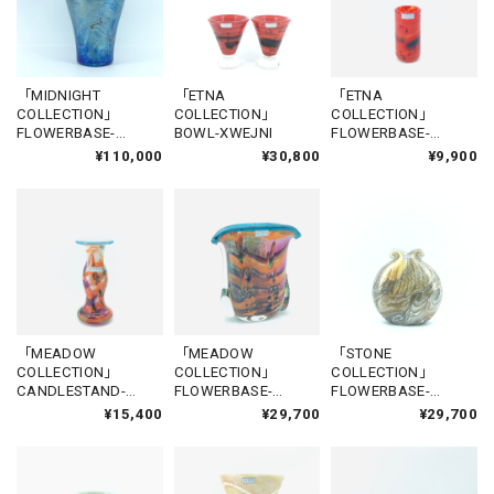
「MIDNIGHT
「ETNA
「ETNA
COLLECTION」
COLLECTION」
COLLECTION」
FLOWERBASE-
BOWL-XWEJNI
FLOWERBASE-
DWEJRA
VICTORIA1
¥110,000
¥30,800
¥9,900
「MEADOW
「MEADOW
「STONE
COLLECTION」
COLLECTION」
COLLECTION」
CANDLESTAND-
FLOWERBASE-
FLOWERBASE-
XEWKIJA
GHASRI2
CITADEL2
¥15,400
¥29,700
¥29,700