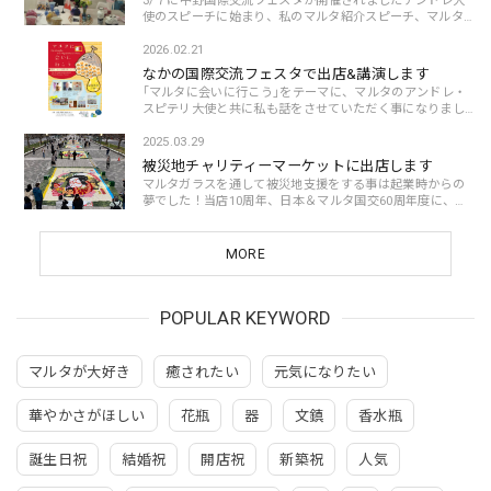
3/７に中野国際交流フェスタが開催されましたアンドレ大
使のスピーチに始まり、私のマルタ紹介スピーチ、マルタ
ガラスや銀細工販売、マルタ雑貨やクルセンバや塩の販
売、パスティッツィやフティーラの販売、など...
2026.02.21
なかの国際交流フェスタで出店&講演します
｢マルタに会いに行こう｣をテーマに、マルタのアンドレ・
スピテリ大使と共に私も話をさせていただく事になりまし
た！マルタガラス/銀細工も販売します！万博で話題になっ
たマルタ国民的フードのパスティッツィも販...
2025.03.29
被災地チャリティーマーケットに出店します
マルタガラスを通して被災地支援をする事は起業時からの
夢でした！当店10周年、日本＆マルタ国交60周年度に、マ
ルタにゆかりがある花絵イベントで実現できる事に心から
感謝しています😊TOKYO FLOWER CARPET 2025...
MORE
POPULAR KEYWORD
マルタが大好き
癒されたい
元気になりたい
華やかさがほしい
花瓶
器
文鎮
香水瓶
誕生日祝
結婚祝
開店祝
新築祝
人気