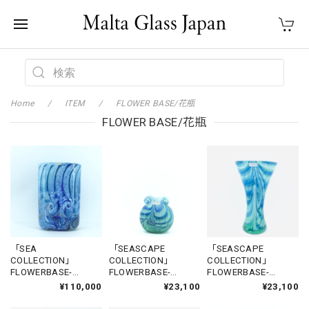
Home
ITEM
FLOWER BASE/花瓶
FLOWER BASE/花瓶
「SEA
「SEASCAPE
「SEASCAPE
COLLECTION」
COLLECTION」
COLLECTION」
FLOWERBASE-
FLOWERBASE-
FLOWERBASE-
GGANTIJA5
CITADEL1
SANNAT1
¥110,000
¥23,100
¥23,100