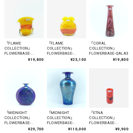
「FLAME
「FLAME
「CORAL
COLLECTION」
COLLECTION」
COLLECTION」
FLOWERBASE-
FLOWERBASE-
FLOWERBASE-QALA3
GHASRI1
CITADEL1
¥19,800
¥23,100
¥19,800
「MIDNIGHT
「MIDNIGHT
「ETNA
COLLECTION」
COLLECTION」
COLLECTION」
FLOWERBASE-
FLOWERBASE-
FLOWERBASE-
NADUR
DWEJRA
VICTORIA1
¥29,700
¥110,000
¥9,900