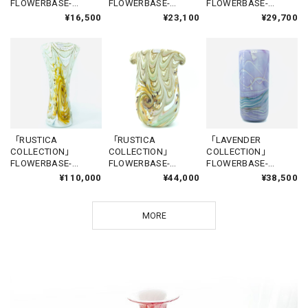
FLOWERBASE-
FLOWERBASE-
FLOWERBASE-
GGANTIJA2
SANNAT1
NADUR
¥16,500
¥23,100
¥29,700
「RUSTICA
「RUSTICA
「LAVENDER
COLLECTION」
COLLECTION」
COLLECTION」
FLOWERBASE-
FLOWERBASE-
FLOWERBASE-
SANNAT3
AZULEWINDOW3
GGANTIJA4
¥110,000
¥44,000
¥38,500
MORE