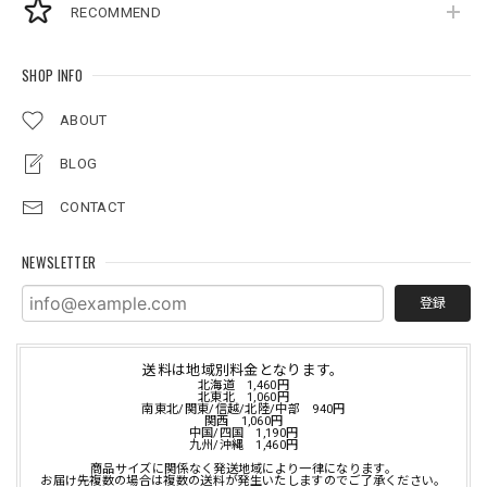
RECOMMEND
SHOP INFO
ABOUT
BLOG
CONTACT
NEWSLETTER
登録
送料は地域別料金となります。
北海道 1,460円
北東北 1,060円
南東北/関東/信越/北陸/中部 940円
関西 1,060円
中国/四国 1,190円
九州/沖縄 1,460円
商品サイズに関係なく発送地域により一律になります。
お届け先複数の場合は複数の送料が発生いたしますのでご了承ください。