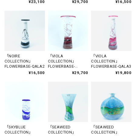
SANNAT1
GHASRI2
VICTORIA4
¥23,100
¥29,700
¥16,500
「NOIRE
「VIOLA
「VIOLA
COLLECTION」
COLLECTION」
COLLECTION」
FLOWERBASE-QALA2
FLOWERBASE-
FLOWERBASE-QALA3
SANNAT2
¥16,500
¥29,700
¥19,800
「SKYBLUE
「SEAWEED
「SEAWEED
COLLECTION」
COLLECTION」
COLLECTION」