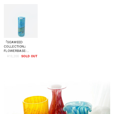
「SEAWEED
COLLECTION」
FLOWERBASE-
VICTORIA3
¥13,200
SOLD OUT