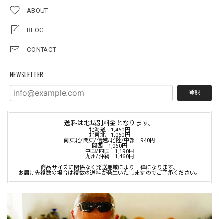
ABOUT
BLOG
CONTACT
NEWSLETTER
登録
送料は地域別料金となります。
北海道 1,460円
北東北 1,060円
南東北/関東/信越/北陸/中部 940円
関西 1,060円
中国/四国 1,190円
九州/沖縄 1,460円
商品サイズに関係なく発送地域により一律になります。
お届け先複数の場合は複数の送料が発生いたしますのでご了承ください。