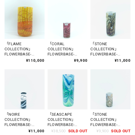
「FLAME
「CORAL
「STONE
COLLECTION」
COLLECTION」
COLLECTION」
FLOWERBASE-
FLOWERBASE-
FLOWERBASE-
VICTORIA6
VICTORIA1
VICTORIA2
¥110,000
¥9,900
¥11,000
「NOIRE
「SEASCAPE
「STONE
COLLECTION」
COLLECTION」
COLLECTION」
FLOWERBASE-
FLOWERBASE-
FLOWERBASE-
VICTORIA2
VICTORIA5
VICTORIA1
¥11,000
¥38,500
SOLD OUT
¥9,900
SOLD OUT