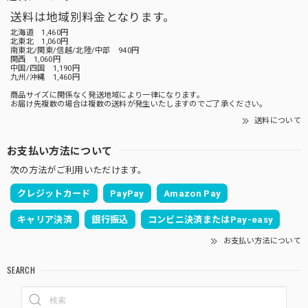
送料は地域別料金となります。
北海道 1,460円
北東北 1,060円
南東北/関東/信越/北陸/中部 940円
関西 1,060円
中国/四国 1,190円
九州/沖縄 1,460円
商品サイズに関係なく発送地域により一律になります。
お届け先複数の場合は複数の送料が発生いたしますのでご了承ください。
送料について
お支払い方法について
次の方法がご利用いただけます。
クレジットカード
PayPay
Amazon Pay
キャリア決済
銀行振込
コンビニ決済またはPay-easy
お支払い方法について
SEARCH