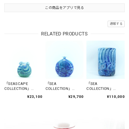
この商品をアプリで見る
通報する
RELATED PRODUCTS
「SEASCAPE
「SEA
「SEA
COLLECTION」
COLLECTION」
COLLECTION」
FLOWERBASE-
FLOWERBASE-
FLOWERBASE-
¥23,100
¥29,700
¥110,000
CITADEL1
NADUR
GGANTIJA5