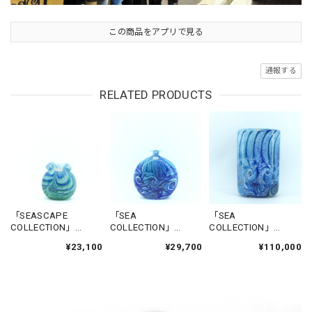
この商品をアプリで見る
通報する
RELATED PRODUCTS
「SEASCAPE
「SEA
「SEA
COLLECTION」
COLLECTION」
COLLECTION」
FLOWERBASE-
FLOWERBASE-
FLOWERBASE-
¥23,100
¥29,700
¥110,000
CITADEL1
NADUR
GGANTIJA5