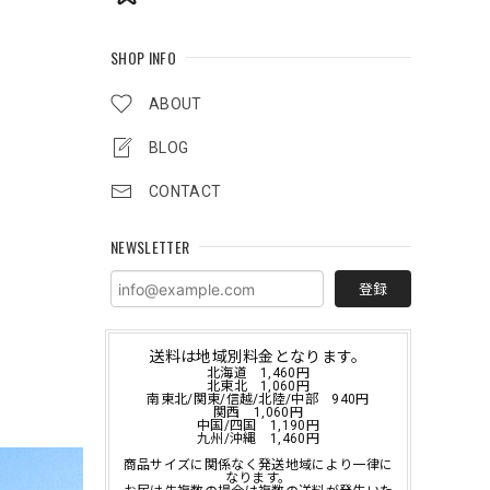
SHOP INFO
ABOUT
BLOG
CONTACT
NEWSLETTER
登録
送料は地域別料金となります。
北海道 1,460円
北東北 1,060円
南東北/関東/信越/北陸/中部 940円
関西 1,060円
中国/四国 1,190円
九州/沖縄 1,460円
商品サイズに関係なく発送地域により一律に
なります。