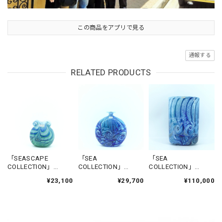
この商品をアプリで見る
通報する
RELATED PRODUCTS
「SEASCAPE
「SEA
「SEA
COLLECTION」
COLLECTION」
COLLECTION」
FLOWERBASE-
FLOWERBASE-
FLOWERBASE-
¥23,100
¥29,700
¥110,000
CITADEL1
NADUR
GGANTIJA5