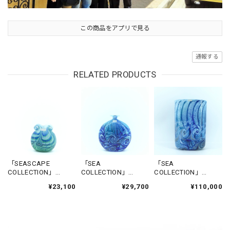
この商品をアプリで見る
通報する
RELATED PRODUCTS
「SEASCAPE
「SEA
「SEA
COLLECTION」
COLLECTION」
COLLECTION」
FLOWERBASE-
FLOWERBASE-
FLOWERBASE-
¥23,100
¥29,700
¥110,000
CITADEL1
NADUR
GGANTIJA5