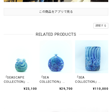
この商品をアプリで見る
通報する
RELATED PRODUCTS
「SEASCAPE
「SEA
「SEA
COLLECTION」
COLLECTION」
COLLECTION」
FLOWERBASE-
FLOWERBASE-
FLOWERBASE-
¥23,100
¥29,700
¥110,000
CITADEL1
NADUR
GGANTIJA5