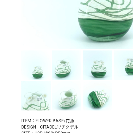
ITEM：FLOWER BASE/花瓶
DESIGN：CITADEL1/チタデル