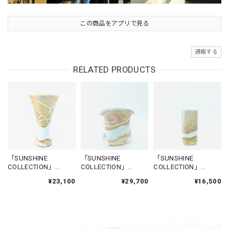
この商品をアプリで見る
通報する
RELATED PRODUCTS
「SUNSHINE
「SUNSHINE
「SUNSHINE
COLLECTION」
COLLECTION」
COLLECTION」
FLOWERBASE-
FLOWERBASE-
FLOWERBASE-
¥23,100
¥29,700
¥16,500
SANNAT1
GHASRI2
GGANTIJA2