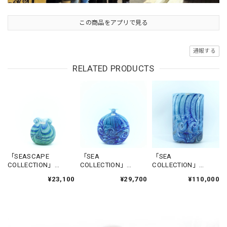
この商品をアプリで見る
通報する
RELATED PRODUCTS
「SEASCAPE
「SEA
「SEA
COLLECTION」
COLLECTION」
COLLECTION」
FLOWERBASE-
FLOWERBASE-
FLOWERBASE-
¥23,100
¥29,700
¥110,000
CITADEL1
NADUR
GGANTIJA5