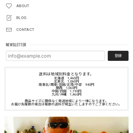
ABOUT
BLOG
CONTACT
NEWSLETTER
登録
送料は地域別料金となります。
北海道 1,460円
北東北 1,060円
南東北/関東/信越/北陸/中部 940円
関西 1,060円
中国/四国 1,190円
九州/沖縄 1,460円
商品サイズに関係なく発送地域により一律になります。
お届け先複数の場合は複数の送料が発生いたしますのでご了承ください。