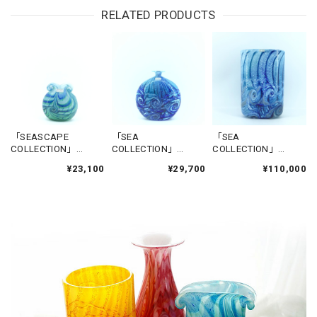
RELATED PRODUCTS
「SEASCAPE
「SEA
「SEA
COLLECTION」
COLLECTION」
COLLECTION」
FLOWERBASE-
FLOWERBASE-
FLOWERBASE-
¥23,100
¥29,700
¥110,000
CITADEL1
NADUR
GGANTIJA5