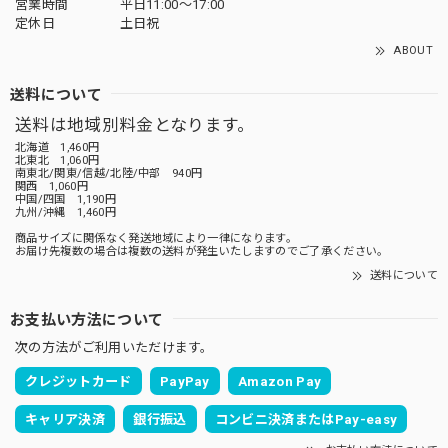
営業時間
平日11:00～17:00
定休日
土日祝
ABOUT
送料について
送料は地域別料金となります。
北海道 1,460円
北東北 1,060円
南東北/関東/信越/北陸/中部 940円
関西 1,060円
中国/四国 1,190円
九州/沖縄 1,460円
商品サイズに関係なく発送地域により一律になります。
お届け先複数の場合は複数の送料が発生いたしますのでご了承ください。
送料について
お支払い方法について
次の方法がご利用いただけます。
クレジットカード
PayPay
Amazon Pay
キャリア決済
銀行振込
コンビニ決済またはPay-easy