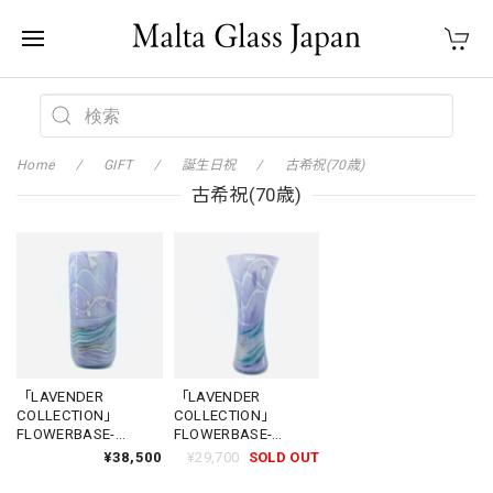
Home
GIFT
誕生日祝
古希祝(70歳)
古希祝(70歳)
「LAVENDER
「LAVENDER
COLLECTION」
COLLECTION」
FLOWERBASE-
FLOWERBASE-
GGANTIJA4
SANNAT2
¥38,500
¥29,700
SOLD OUT